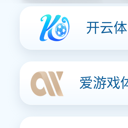
数据安全 全方位防护
在开云线上官网平台，数据防护不仅是底层机制
我们从用户访问到操作全流程建立安全通道，有
多重加密策略，防止数据泄露
AI 风控引擎，监测账户异常行为
开云线上官网支持跨设备安全同步，增强访问