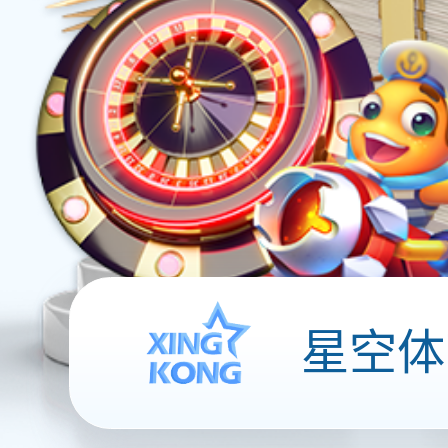
关键词高亮检索功能上线，搜索更便捷。
提升老旧设备兼容性，视觉显示更统一。
2024 年
2023 年