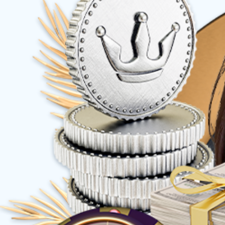
2025 年
v6.3.0 · 2025年10月
推出多端数据同步，浏览记录与个性设置跨设
智能推荐系统优化，结合开云线上官网平台用
新增教学专栏，视频+图文讲解提升新用户上
小屏设备适配更新，界面展示更清晰。
v6.2.0 · 2025年8月
新增实时关注榜单，便于掌握高热度赛事。
用户成长系统上线，等级机制展示更直观。
夜间模式优化，适配开云线上官网用户常用系
筛选条件优化，支持联赛快速定位。
v6.1.3 · 2025年6月
更新赛事推送机制，数据加载更快。