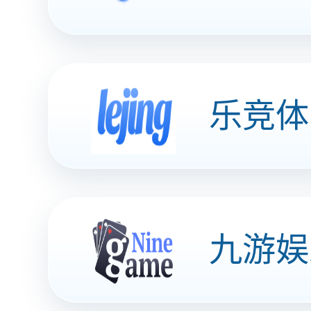
开云线上官网