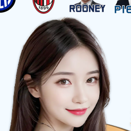
畅所欲言，与全球球迷一起交流观点、参与讨
论。
版本更新记录 · 按时间分组查看
每次更新内容一目了然，开云线上官网不断打磨细节，提升体验